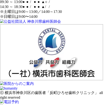
09:30 ～ 13:00
●
●
/
●
●
▲
○
/
14:30 ～ 18:30
●
●
/
●
●
▲
/
/
※土曜日は9:00～13:00／14:00～17:30
※日曜日は9:00〜14:00
ⓒ 横浜市神奈川区の歯医者「反町ひろせ歯科クリニック」 all
right reserved