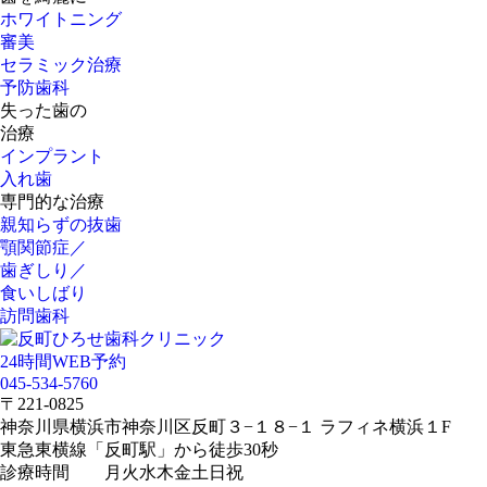
ホワイトニング
審美
セラミック治療
予防歯科
失った歯の
治療
インプラント
入れ歯
専門的な治療
親知らずの抜歯
顎関節症／
歯ぎしり／
食いしばり
訪問歯科
24時間WEB予約
045-534-5760
〒221-0825
神奈川県横浜市神奈川区反町３−１８−１ ラフィネ横浜１F
東急東横線「反町駅」から徒歩30秒
診療時間
月
火
水
木
金
土
日
祝