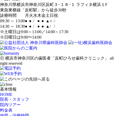
神奈川県横浜市神奈川区反町３−１８−１ ラフィネ横浜１F
東急東横線「反町駅」から徒歩30秒
診療時間
月
火
水
木
金
土
日
祝
09:30 ～ 13:00
●
●
/
●
●
▲
○
/
14:30 ～ 18:30
●
●
/
●
●
▲
/
/
※土曜日は9:00～13:00／14:00～17:30
※日曜日は9:00〜14:00
ⓒ 横浜市神奈川区の歯医者「反町ひろせ歯科クリニック」 all
right reserved
基本情報
HOME
院長・スタッフ
院内ツアー
料金表
地図・診療時間