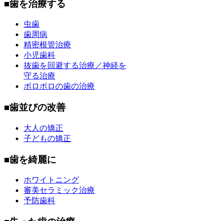
■歯を治療する
虫歯
歯周病
精密根管治療
小児歯科
抜歯を回避する治療／神経を
守る治療
ボロボロの歯の治療
■歯並びの改善
大人の矯正
子どもの矯正
■歯を綺麗に
ホワイトニング
審美セラミック治療
予防歯科