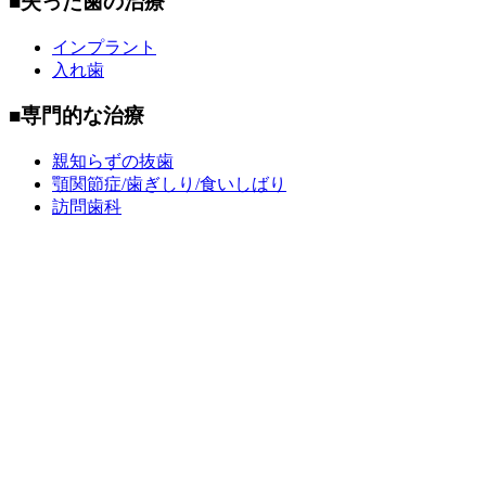
■失った歯の治療
インプラント
入れ歯
■専門的な治療
親知らずの抜歯
顎関節症/歯ぎしり/食いしばり
訪問歯科